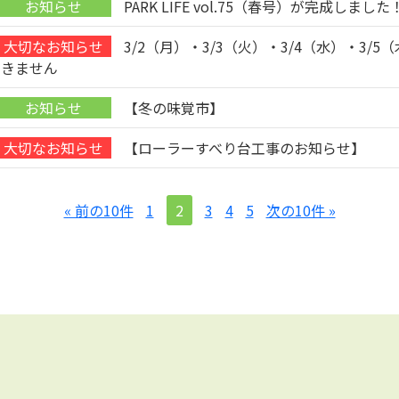
PARK LIFE vol.75（春号）が完成しました
3/2（月）・3/3（火）・3/4（水）・3/
できません
【冬の味覚市】
【ローラーすべり台工事のお知らせ】
« 前の10件
1
2
3
4
5
次の10件 »